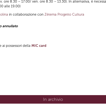
ov. ore 8.30 – 17.00/ ven. ore 8.30 – 13.30). In alternativa, è necess
.00 alle 19.00)
olina
in collaborazione con
Zètema Progetto Cultura
 annullato
e ai possessori della
MIC card
In archivio