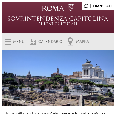
MENU
CALENDARIO
MAPPA
Home
»
Attività
»
Didattica
»
Visite, itinerari e laboratori
» aMICi -