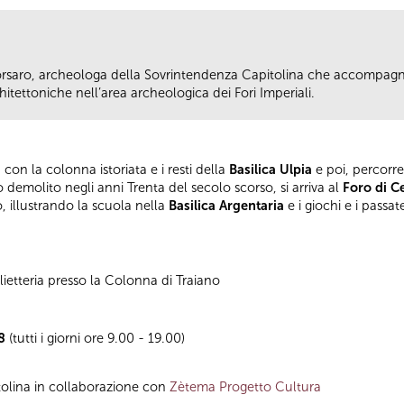
 Corsaro, archeologa della Sovrintendenza Capitolina che accompagn
itettoniche nell’area archeologica dei Fori Imperiali.
, con la colonna istoriata e i resti della
Basilica Ulpia
e poi, percorr
 demolito negli anni Trenta del secolo scorso, si arriva al
Foro di C
o, illustrando la scuola nella
Basilica Argentaria
e i giochi e i pass
ietteria presso la Colonna di Traiano
8
(tutti i giorni ore 9.00 - 19.00)
tolina in collaborazione con
Zètema Progetto Cultura