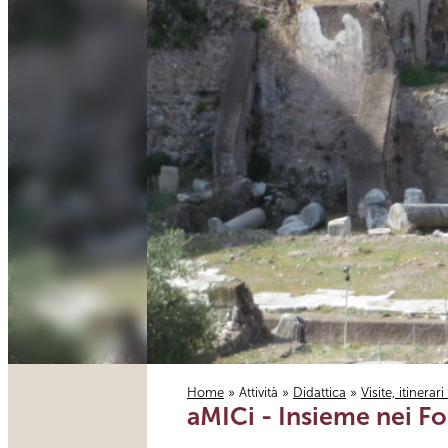
Home
»
Attività
»
Didattica
»
Visite, itinerar
aMICi - Insieme nei Fo
Tu sei qui