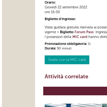
Orario:
Giovedì 22 settembre 2022
ore 16.00
Biglietto d'ingresso:
Visita guidata gratuita riservata ai posse
vigente >
Biglietto
Forum Pass
: Ingres
I possessori della
MIC card
hanno diritto
Prenotazione obbligatoria:
Sì
Durata:
90 minuti
Gratis con la MIC card
Attività correlate