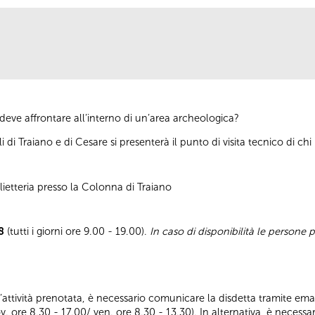
eve affrontare all’interno di un’area archeologica?
i di Traiano e di Cesare si presenterà il punto di visita tecnico di c
ietteria presso la Colonna di Traiano
8
(tutti i giorni ore 9.00 - 19.00).
In caso di disponibilità le persone
ll’attività prenotata, è necessario comunicare la disdetta tramite emai
ov. ore 8.30 - 17.00/ ven. ore 8.30 - 13.30). In alternativa, è nece