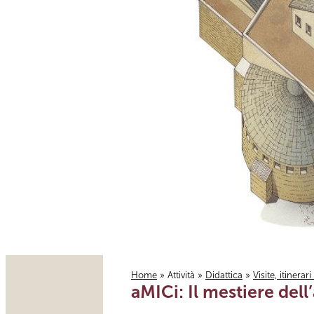
Home
»
Attività
»
Didattica
»
Visite, itinerar
aMICi: Il mestiere dell
Tu sei qui