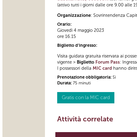
(attivo tutti i giorni dalle ore 9.00 alle 1
Organizzazione
: Sovrintendenza Capi
Orario:
Giovedì 4 maggio 2023
ore 16.15
Biglietto d'ingresso:
Visita guidata gratuita riservata ai posse
vigente >
Biglietto
Forum Pass
: Ingres
I possessori della
MIC card
hanno diritto
Prenotazione obbligatoria:
Sì
Durata:
75 minuti
Gratis con la MIC card
Attività correlate