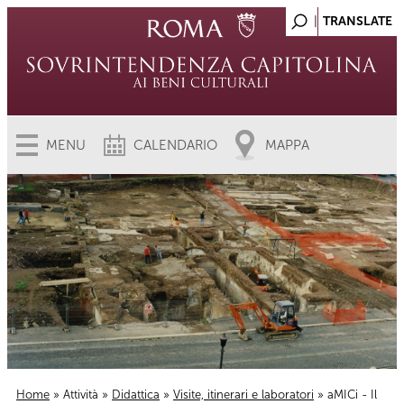
MENU
CALENDARIO
MAPPA
Home
»
Attività
»
Didattica
»
Visite, itinerari e laboratori
» aMICi - Il