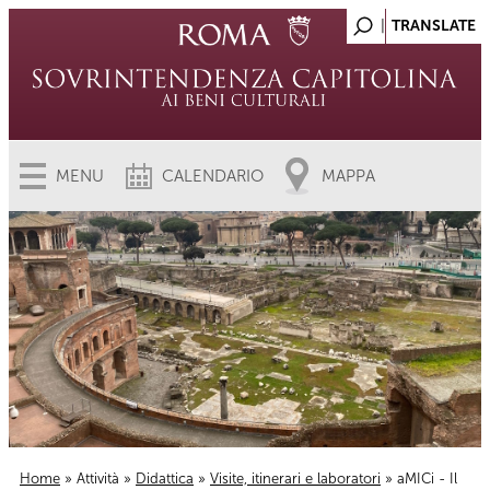
MENU
CALENDARIO
MAPPA
Home
»
Attività
»
Didattica
»
Visite, itinerari e laboratori
» aMICi - Il