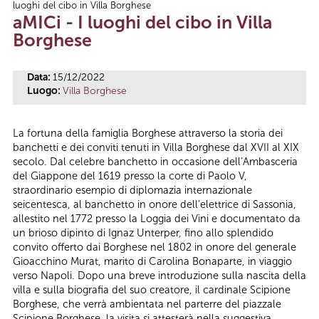
luoghi del cibo in Villa Borghese
Tu sei qui
aMICi - I luoghi del cibo in Villa
Borghese
Data:
15/12/2022
Luogo:
Villa Borghese
La fortuna della famiglia Borghese attraverso la storia dei
banchetti e dei conviti tenuti in Villa Borghese dal XVII al XIX
secolo. Dal celebre banchetto in occasione dell’Ambasceria
del Giappone del 1619 presso la corte di Paolo V,
straordinario esempio di diplomazia internazionale
seicentesca, al banchetto in onore dell’elettrice di Sassonia,
allestito nel 1772 presso la Loggia dei Vini e documentato da
un brioso dipinto di Ignaz Unterper, fino allo splendido
convito offerto dai Borghese nel 1802 in onore del generale
Gioacchino Murat, marito di Carolina Bonaparte, in viaggio
verso Napoli. Dopo una breve introduzione sulla nascita della
villa e sulla biografia del suo creatore, il cardinale Scipione
Borghese, che verrà ambientata nel parterre del piazzale
Scipione Borghese, la visita si attesterà nella suggestiva