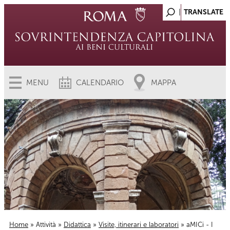
MENU
CALENDARIO
MAPPA
Home
»
Attività
»
Didattica
»
Visite, itinerari e laboratori
» aMICi - I