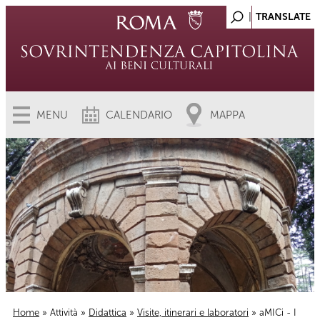
MENU
CALENDARIO
MAPPA
Home
»
Attività
»
Didattica
»
Visite, itinerari e laboratori
» aMICi - I