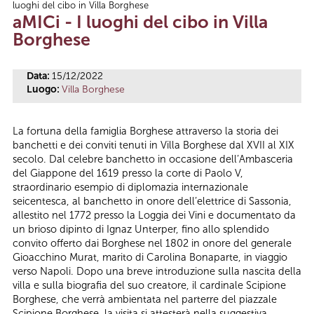
luoghi del cibo in Villa Borghese
Tu sei qui
aMICi - I luoghi del cibo in Villa
Borghese
Data:
15/12/2022
Luogo:
Villa Borghese
La fortuna della famiglia Borghese attraverso la storia dei
banchetti e dei conviti tenuti in Villa Borghese dal XVII al XIX
secolo. Dal celebre banchetto in occasione dell’Ambasceria
del Giappone del 1619 presso la corte di Paolo V,
straordinario esempio di diplomazia internazionale
seicentesca, al banchetto in onore dell’elettrice di Sassonia,
allestito nel 1772 presso la Loggia dei Vini e documentato da
un brioso dipinto di Ignaz Unterper, fino allo splendido
convito offerto dai Borghese nel 1802 in onore del generale
Gioacchino Murat, marito di Carolina Bonaparte, in viaggio
verso Napoli. Dopo una breve introduzione sulla nascita della
villa e sulla biografia del suo creatore, il cardinale Scipione
Borghese, che verrà ambientata nel parterre del piazzale
Scipione Borghese, la visita si attesterà nella suggestiva