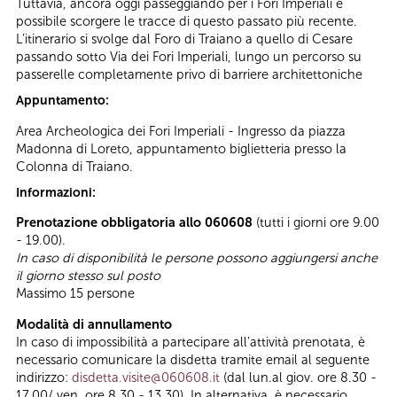
Tuttavia, ancora oggi passeggiando per i Fori Imperiali è
possibile scorgere le tracce di questo passato più recente.
L’itinerario si svolge dal Foro di Traiano a quello di Cesare
passando sotto Via dei Fori Imperiali, lungo un percorso su
passerelle completamente privo di barriere architettoniche
Appuntamento:
Area Archeologica dei Fori Imperiali - Ingresso da piazza
Madonna di Loreto, appuntamento biglietteria presso la
Colonna di Traiano.
Informazioni:
Prenotazione obbligatoria allo 060608
(tutti i giorni ore 9.00
- 19.00).
In caso di disponibilità le persone possono aggiungersi anche
il giorno stesso sul posto
Massimo 15 persone
Modalità di annullamento
In caso di impossibilità a partecipare all’attività prenotata, è
necessario comunicare la disdetta tramite email al seguente
indirizzo:
disdetta.visite@060608.it
(dal lun.al giov. ore 8.30 -
17.00/ ven. ore 8.30 - 13.30). In alternativa, è necessario