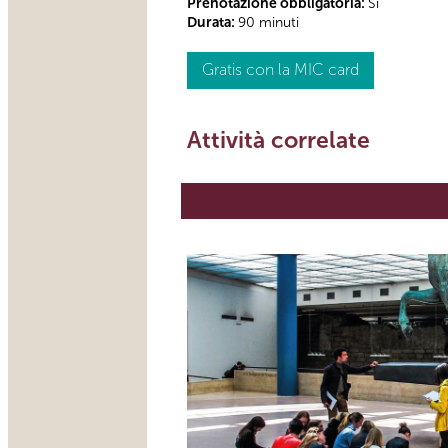
Prenotazione obbligatoria:
Sì
Durata:
90 minuti
Gratis con la MIC card
Attività correlate