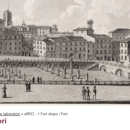
i e laboratori
» aMICi - I Fori dopo i Fori
ori