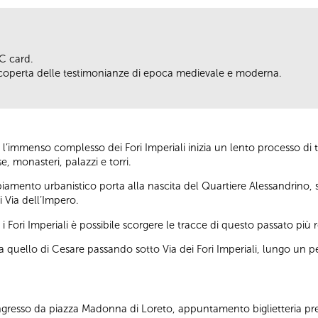
IC card.
a scoperta delle testimonianze di epoca medievale e moderna.
’immenso complesso dei Fori Imperiali inizia un lento processo di 
e, monasteri, palazzi e torri.
amento urbanistico porta alla nascita del Quartiere Alessandrino, s
i Via dell’Impero.
 Fori Imperiali è possibile scorgere le tracce di questo passato più 
ano a quello di Cesare passando sotto Via dei Fori Imperiali, lungo u
 Ingresso da piazza Madonna di Loreto, appuntamento biglietteria pr