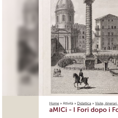
Home
»
Attività
»
Didattica
»
Visite, itinerar
aMICi - I Fori dopo i F
Tu sei qui