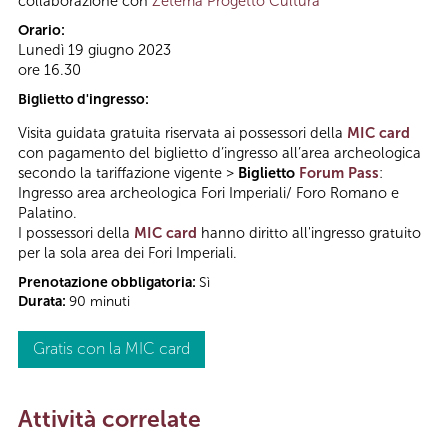
collaborazione con
Zètema Progetto Cultura
Orario:
Lunedì 19 giugno 2023
ore 16.30
Biglietto d'ingresso:
Visita guidata gratuita riservata ai possessori della
MIC card
con pagamento del biglietto d’ingresso all’area archeologica
secondo la tariffazione vigente >
Biglietto
Forum Pass
:
Ingresso area archeologica Fori Imperiali/ Foro Romano e
Palatino.
I possessori della
MIC card
hanno diritto all'ingresso gratuito
per la sola area dei Fori Imperiali.
Prenotazione obbligatoria:
Sì
Durata:
90 minuti
Gratis con la MIC card
Attività correlate