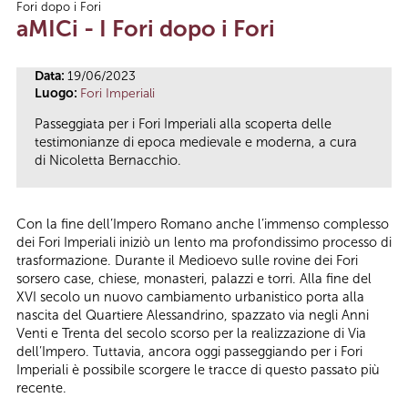
Fori dopo i Fori
Tu sei qui
aMICi - I Fori dopo i Fori
Data:
19/06/2023
Luogo:
Fori Imperiali
Passeggiata per i Fori Imperiali alla scoperta delle
testimonianze di epoca medievale e moderna, a cura
di Nicoletta Bernacchio.
Con la fine dell’Impero Romano anche l’immenso complesso
dei Fori Imperiali iniziò un lento ma profondissimo processo di
trasformazione. Durante il Medioevo sulle rovine dei Fori
sorsero case, chiese, monasteri, palazzi e torri. Alla fine del
XVI secolo un nuovo cambiamento urbanistico porta alla
nascita del Quartiere Alessandrino, spazzato via negli Anni
Venti e Trenta del secolo scorso per la realizzazione di Via
dell’Impero. Tuttavia, ancora oggi passeggiando per i Fori
Imperiali è possibile scorgere le tracce di questo passato più
recente.