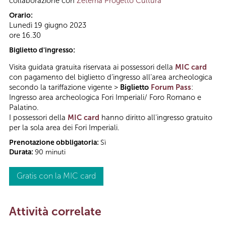
collaborazione con
Zètema Progetto Cultura
Orario:
Lunedì 19 giugno 2023
ore 16.30
Biglietto d'ingresso:
Visita guidata gratuita riservata ai possessori della
MIC card
con pagamento del biglietto d’ingresso all’area archeologica
secondo la tariffazione vigente >
Biglietto
Forum Pass
:
Ingresso area archeologica Fori Imperiali/ Foro Romano e
Palatino.
I possessori della
MIC card
hanno diritto all'ingresso gratuito
per la sola area dei Fori Imperiali.
Prenotazione obbligatoria:
Sì
Durata:
90 minuti
Gratis con la MIC card
Attività correlate