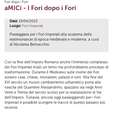
Fori dopo i Fori
Tu sei qui
aMICi - I Fori dopo i Fori
Data:
19/06/2023
Luogo:
Fori Imperiali
Passeggiata per i Fori Imperiali alla scoperta delle
testimonianze di epoca medievale e moderna, a cura
di Nicoletta Bernacchio.
Con la fine dell’Impero Romano anche l’immenso complesso
dei Fori Imperiali iniziò un lento ma profondissimo processo di
trasformazione. Durante il Medioevo sulle rovine dei Fori
sorsero case, chiese, monasteri, palazzi e torri. Alla fine del
XVI secolo un nuovo cambiamento urbanistico porta alla
nascita del Quartiere Alessandrino, spazzato via negli Anni
Venti e Trenta del secolo scorso per la realizzazione di Via
dell’Impero. Tuttavia, ancora oggi passeggiando per i Fori
Imperiali è possibile scorgere le tracce di questo passato più
recente.