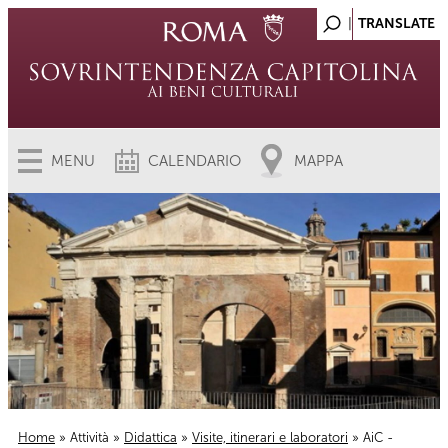
MENU
CALENDARIO
MAPPA
Home
»
Attività
»
Didattica
»
Visite, itinerari e laboratori
» AiC -