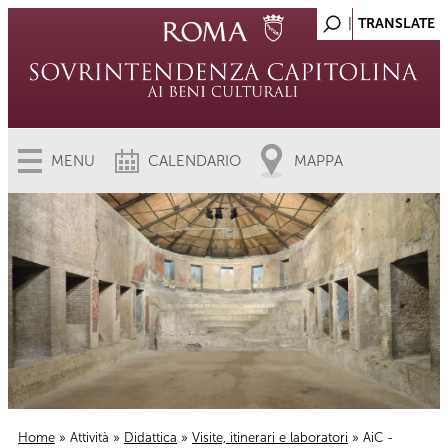
MENU
CALENDARIO
MAPPA
Home
»
Attività
»
Didattica
»
Visite, itinerari e laboratori
» AiC -