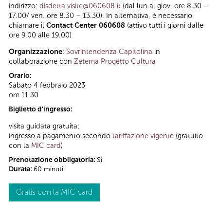
indirizzo:
disdetta.visite@060608.it
(dal lun.al giov. ore 8.30 –
17.00/ ven. ore 8.30 – 13.30). In alternativa, è necessario
chiamare il
Contact Center 060608
(attivo tutti i giorni dalle
ore 9.00 alle 19.00)
Organizzazione
:
Sovrintendenza Capitolina
in
collaborazione con
Zètema Progetto Cultura
Orario:
Sabato 4 febbraio 2023
ore 11.30
Biglietto d'ingresso:
visita guidata gratuita;
ingresso a pagamento secondo
tariffazione vigente
(gratuito
con la
MIC card
)
Prenotazione obbligatoria:
Sì
Durata:
60 minuti
Gratis con la MIC card