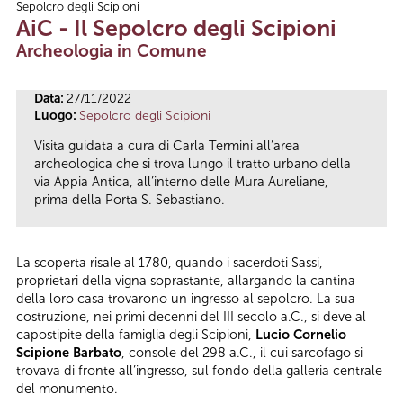
Sepolcro degli Scipioni
Tu sei qui
AiC - Il Sepolcro degli Scipioni
Archeologia in Comune
Data:
27/11/2022
Luogo:
Sepolcro degli Scipioni
Visita guidata a cura di Carla Termini all’area
archeologica che si trova lungo il tratto urbano della
via Appia Antica, all’interno delle Mura Aureliane,
prima della Porta S. Sebastiano.
La scoperta risale al 1780, quando i sacerdoti Sassi,
proprietari della vigna soprastante, allargando la cantina
della loro casa trovarono un ingresso al sepolcro. La sua
costruzione, nei primi decenni del III secolo a.C., si deve al
capostipite della famiglia degli Scipioni,
Lucio Cornelio
Scipione Barbato
, console del 298 a.C., il cui sarcofago si
trovava di fronte all’ingresso, sul fondo della galleria centrale
del monumento.