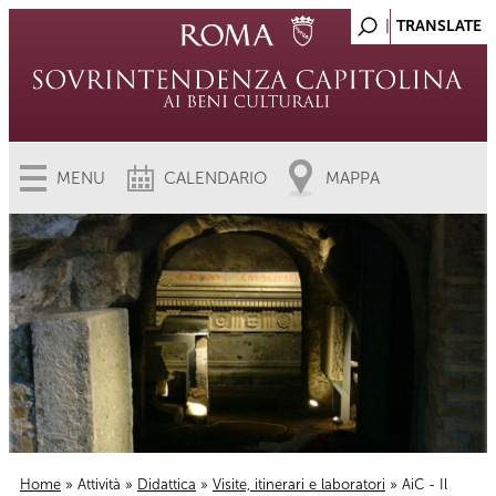
MENU
CALENDARIO
MAPPA
Home
»
Attività
»
Didattica
»
Visite, itinerari e laboratori
» AiC - Il