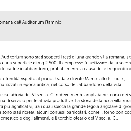
romana dell’Auditorium Flaminio
’Auditorium sono stati scoperti i resti di una grande villa romana, situ
a su una superficie di mq 2.500. Il complesso fu utilizzato dalla seco
 quando cadde in abbandono, probabilmente a causa delle frequenti in
rofondità rispetto al piano stradale di viale Maresciallo Pilsudski, s
 riutilizzati in epoca antica, nel corso dell’abbandono della villa.
ta fattoria del VI sec. a. C. notevolmente ampliata nel corso dei se
a di servizio per le attività produttive. La storia della ricca villa ru
 più significativi, tra i quali spicca la grande tegola angolare di gr
e sono stati ricreati alcuni contesti particolari, come il forno con co
omestico e degli alimenti, e il torchio oleario del V sec. a. C..