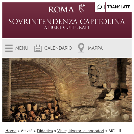
MENU
CALENDARIO
MAPPA
Home
»
Attività
»
Didattica
»
Visite, itinerari e laboratori
» AiC - Il