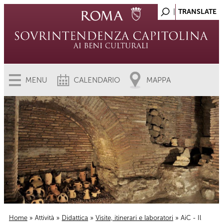
MENU
CALENDARIO
MAPPA
Home
»
Attività
»
Didattica
»
Visite, itinerari e laboratori
» AiC - Il