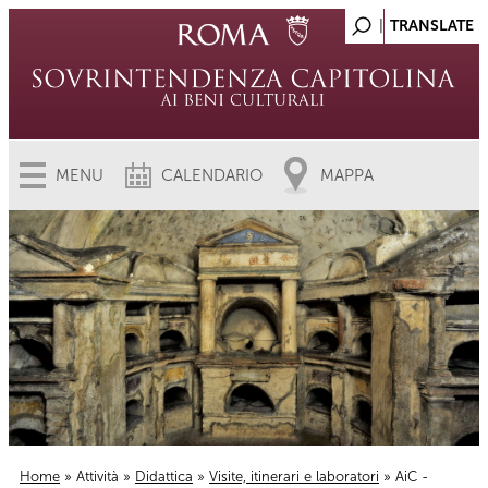
MENU
CALENDARIO
MAPPA
Home
»
Attività
»
Didattica
»
Visite, itinerari e laboratori
» AiC -