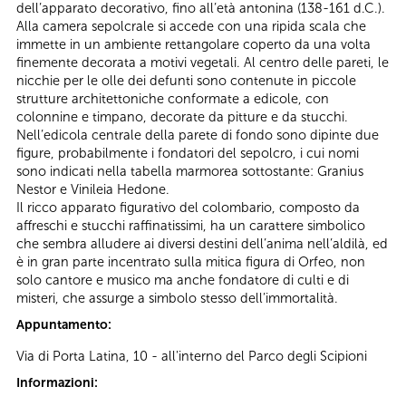
dell’apparato decorativo, fino all’età antonina (138-161 d.C.).
Alla camera sepolcrale si accede con una ripida scala che
immette in un ambiente rettangolare coperto da una volta
finemente decorata a motivi vegetali. Al centro delle pareti, le
nicchie per le olle dei defunti sono contenute in piccole
strutture architettoniche conformate a edicole, con
colonnine e timpano, decorate da pitture e da stucchi.
Nell’edicola centrale della parete di fondo sono dipinte due
figure, probabilmente i fondatori del sepolcro, i cui nomi
sono indicati nella tabella marmorea sottostante: Granius
Nestor e Vinileia Hedone.
Il ricco apparato figurativo del colombario, composto da
affreschi e stucchi raffinatissimi, ha un carattere simbolico
che sembra alludere ai diversi destini dell’anima nell’aldilà, ed
è in gran parte incentrato sulla mitica figura di Orfeo, non
solo cantore e musico ma anche fondatore di culti e di
misteri, che assurge a simbolo stesso dell’immortalità.
Appuntamento:
Via di Porta Latina, 10 - all'interno del Parco degli Scipioni
Informazioni: