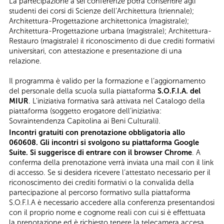
La partecipazione a sei conferenze potrà consentire agli
studenti dei corsi di Scienze dell’Architettura (triennale);
Architettura-Progettazione architettonica (magistrale);
Architettura-Progettazione urbana (magistrale); Architettura-
Restauro (magistrale) il riconoscimento di due crediti formativi
universitari, con attestazione e presentazione di una
relazione.
Il programma è valido per la formazione e l’aggiornamento
del personale della scuola sulla piattaforma
S.O.F.I.A. del
MIUR
. L'iniziativa formativa sarà attivata nel Catalogo della
piattaforma (soggetto erogatore dell’iniziativa:
Sovraintendenza Capitolina ai Beni Culturali).
Incontri gratuiti con prenotazione obbligatoria allo
060608. Gli incontri si svolgono su piattaforma Google
Suite. Si suggerisce di entrare con il browser Chrome
. A
conferma della prenotazione verrà inviata una mail con il link
di accesso. Se si desidera ricevere l’attestato necessario per il
riconoscimento dei crediti formativi o la convalida della
partecipazione al percorso formativo sulla piattaforma
S.O.F.I.A è necessario accedere alla conferenza presentandosi
con il proprio nome e cognome reali con cui si è effettuata
la prenotazione ed è richiesto tenere la telecamera accesa