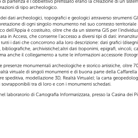
lo di partenza e l’obbiettivo prefissato erano la creazione di un sist
mazioni di tipo archeologico.
i dei dati archeologici, topografici e geologici attraverso strumenti 
terpretazione di ogni singolo monumento nel suo contesto territoriale e
arco dell'Appia è costituito, oltre che da un sistema GIS per l'indivi
 in Access, che consente l'accesso a diversi tipi di dati: innanzitu
tutti i dati che concorrono alla loro descrizione: dati grafici (disegni
 bibliografiche, archivistiche);altri dati (toponimi, epigrafi, vincoli,
 ma anche il collegamento a tutte le informazioni accessorie (fotografi
le presenze monumentali archeologiche e storico artistiche, oltre 7
realtà virtuale di singoli monumenti e di buona parte della Caffarella 
re speditiva, modellazione 3D, Realtà Virtuale); la carta geopedolo
i sovrapponibili tra di loro e con i monumenti schedati.
el laboratorio di Cartografia Informatizzata, presso la Casina dei Pi