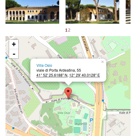
1
2
+
-
×
Villa Osio
viale di Porta Ardeatina, 55
41° 52' 25.6188" N
,
12° 29' 40.0128" E