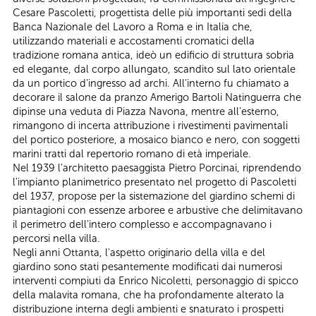
Cesare Pascoletti, progettista delle più importanti sedi della
Banca Nazionale del Lavoro a Roma e in Italia che,
utilizzando materiali e accostamenti cromatici della
tradizione romana antica, ideò un edificio di struttura sobria
ed elegante, dal corpo allungato, scandito sul lato orientale
da un portico d'ingresso ad archi. All'interno fu chiamato a
decorare il salone da pranzo Amerigo Bartoli Natinguerra che
dipinse una veduta di Piazza Navona, mentre all'esterno,
rimangono di incerta attribuzione i rivestimenti pavimentali
del portico posteriore, a mosaico bianco e nero, con soggetti
marini tratti dal repertorio romano di età imperiale.
Nel 1939 l'architetto paesaggista Pietro Porcinai, riprendendo
l'impianto planimetrico presentato nel progetto di Pascoletti
del 1937, propose per la sistemazione del giardino schemi di
piantagioni con essenze arboree e arbustive che delimitavano
il perimetro dell'intero complesso e accompagnavano i
percorsi nella villa.
Negli anni Ottanta, l'aspetto originario della villa e del
giardino sono stati pesantemente modificati dai numerosi
interventi compiuti da Enrico Nicoletti, personaggio di spicco
della malavita romana, che ha profondamente alterato la
distribuzione interna degli ambienti e snaturato i prospetti