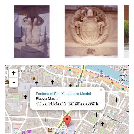
+
-
×
Fontana di Pio IX in piazza Mastai
Piazza Mastai
41° 53' 14.5428" N
,
12° 28' 23.8692" E