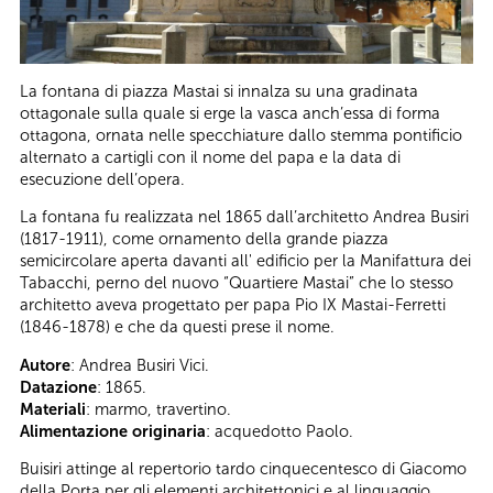
La fontana di piazza Mastai si innalza su una gradinata
ottagonale sulla quale si erge la vasca anch’essa di forma
ottagona, ornata nelle specchiature dallo stemma pontificio
alternato a cartigli con il nome del papa e la data di
esecuzione dell’opera.
La fontana fu realizzata nel 1865 dall’architetto Andrea Busiri
(1817-1911), come ornamento della grande piazza
semicircolare aperta davanti all' edificio per la Manifattura dei
Tabacchi, perno del nuovo “Quartiere Mastai” che lo stesso
architetto aveva progettato per papa Pio IX Mastai-Ferretti
(1846-1878) e che da questi prese il nome.
Autore
: Andrea Busiri Vici.
Datazione
: 1865.
Materiali
: marmo, travertino.
Alimentazione originaria
: acquedotto Paolo.
Buisiri attinge al repertorio tardo cinquecentesco di Giacomo
della Porta per gli elementi architettonici e al linguaggio