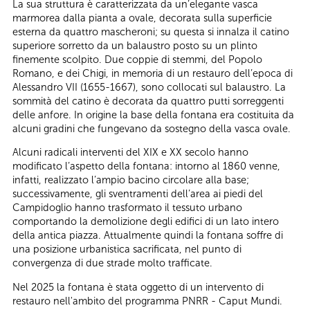
La sua struttura è caratterizzata da un’elegante vasca
marmorea dalla pianta a ovale, decorata sulla superficie
esterna da quattro mascheroni; su questa si innalza il catino
superiore sorretto da un balaustro posto su un plinto
finemente scolpito. Due coppie di stemmi, del Popolo
Romano, e dei Chigi, in memoria di un restauro dell’epoca di
Alessandro VII (1655-1667), sono collocati sul balaustro. La
sommità del catino è decorata da quattro putti sorreggenti
delle anfore. In origine la base della fontana era costituita da
alcuni gradini che fungevano da sostegno della vasca ovale.
Alcuni radicali interventi del XIX e XX secolo hanno
modificato l’aspetto della fontana: intorno al 1860 venne,
infatti, realizzato l’ampio bacino circolare alla base;
successivamente, gli sventramenti dell’area ai piedi del
Campidoglio hanno trasformato il tessuto urbano
comportando la demolizione degli edifici di un lato intero
della antica piazza. Attualmente quindi la fontana soffre di
una posizione urbanistica sacrificata, nel punto di
convergenza di due strade molto trafficate.
Nel 2025 la fontana è stata oggetto di un intervento di
restauro nell'ambito del programma PNRR - Caput Mundi.