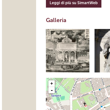
Leggi di più su SimartWeb
Galleria
+
-