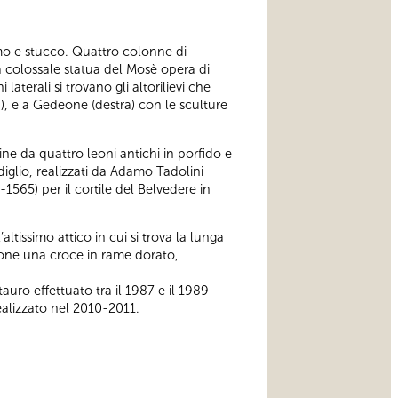
rmo e stucco. Quattro colonne di
la colossale statua del Mosè opera di
terali si trovano gli altorilievi che
97), e a Gedeone (destra) con le sculture
ine da quattro leoni antichi in porfido e
iglio, realizzati da Adamo Tadolini
1565) per il cortile del Belvedere in
ltissimo attico in cui si trova la lunga
ione una croce in rame dorato,
auro effettuato tra il 1987 e il 1989
ealizzato nel 2010-2011.