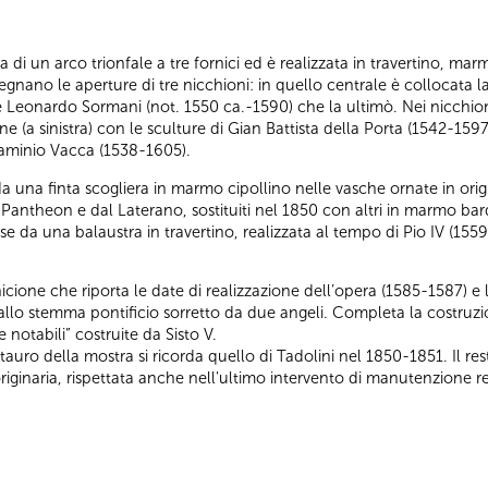
 di un arco trionfale a tre fornici ed è realizzata in travertino, ma
egnano le aperture di tre nicchioni: in quello centrale è collocata 
 Leonardo Sormani (not. 1550 ca.-1590) che la ultimò. Nei nicchioni la
onne (a sinistra) con le sculture di Gian Battista della Porta (1542-15
Flaminio Vacca (1538-1605).
a una finta scogliera in marmo cipollino nelle vasche ornate in orig
antheon e dal Laterano, sostituiti nel 1850 con altri in marmo bard
e da una balaustra in travertino, realizzata al tempo di Pio IV (1559-
ione che riporta le date di realizzazione dell’opera (1585-1587) e l’a
llo stemma pontificio sorretto da due angeli. Completa la costruz
 notabili” costruite da Sisto V.
tauro della mostra si ricorda quello di Tadolini nel 1850-1851. Il rest
iginaria, rispettata anche nell'ultimo intervento di manutenzione r