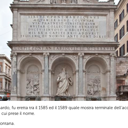
rdo, fu eretta tra il 1585 ed il 1589 quale mostra terminale dell’ac
a cui prese il nome.
ontana.