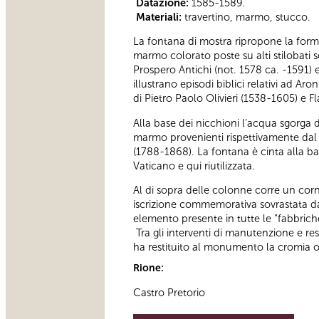
Datazione:
1585-1589.
Materiali:
travertino, marmo, stucco.
La fontana di mostra ripropone la forma
marmo colorato poste su alti stilobati s
Prospero Antichi (not. 1578 ca. -1591) e
illustrano episodi biblici relativi ad Ar
di Pietro Paolo Olivieri (1538-1605) e 
Alla base dei nicchioni l’acqua sgorga d
marmo provenienti rispettivamente dal P
(1788-1868). La fontana è cinta alla bas
Vaticano e qui riutilizzata.
Al di sopra delle colonne corre un cornic
iscrizione commemorativa sovrastata da
elemento presente in tutte le “fabbriche
Tra gli interventi di manutenzione e res
ha restituito al monumento la cromia or
Rione:
Castro Pretorio