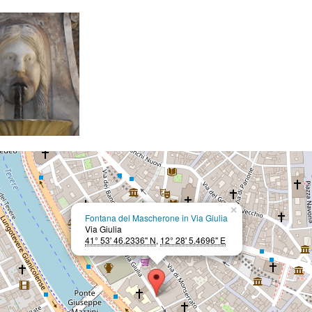
×
Fontana del Mascherone in Via Giulia
Via Giulia
41° 53' 46.2336" N
,
12° 28' 5.4696" E