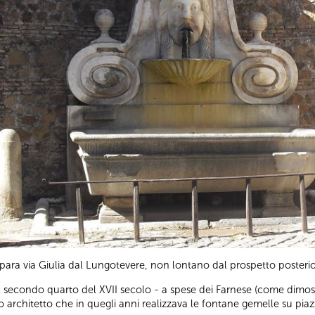
ara via Giulia dal Lungotevere, non lontano dal prospetto posterio
 secondo quarto del XVII secolo - a spese dei Farnese (come dimos
o architetto che in quegli anni realizzava le fontane gemelle su pia