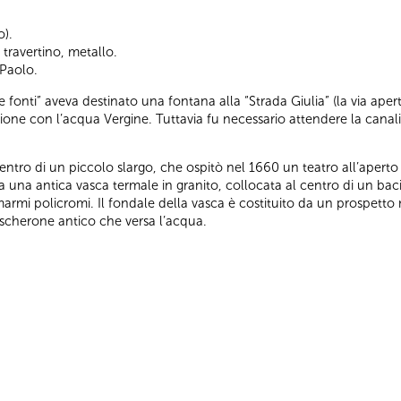
o).
 travertino, metallo.
Paolo.
 fonti” aveva destinato una fontana alla “Strada Giulia” (la via aper
azione con l’acqua Vergine. Tuttavia fu necessario attendere la cana
entro di un piccolo slargo, che ospitò nel 1660 un teatro all’aperto (
a una antica vasca termale in granito, collocata al centro di un bac
marmi policromi. Il fondale della vasca è costituito da un prospett
mascherone antico che versa l’acqua.