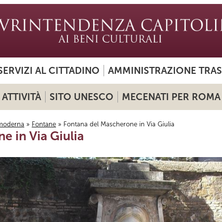
SERVIZI AL CITTADINO
AMMINISTRAZIONE TRA
ATTIVITÀ
SITO UNESCO
MECENATI PER ROMA
moderna
»
Fontane
» Fontana del Mascherone in Via Giulia
e in Via Giulia