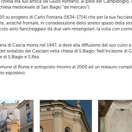
 chiesa era sull’antica via Giulio Romano, ai piedi del Campidoglio, su
 chiesa medioevale di San Biagio “de mercato”).
1650 su progetto di Carlo Fontana (1634-1714) che per la sua facciat
, anziché frontale, in considerazione dello stretto spazio della strad
lo atrio fiancheggiato da due vani rettangolari; la volta con cornici
iana di Cascia morta nel 1447, si deve alla diffusione del suo culto
el sodalizio dei Casciani nella chiesa di S.Biagio. Nell’incisione di 
 di S.Biagio e S.Rita.
 Comune di Roma e sottoposto intorno al 2000 ad un restauro comples
io espositivo.