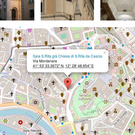
×
Sala S.Rita già Chiesa di S.Rita da Cascia
Via Montanara
41° 53' 33.3672" N
,
12° 28' 48.954" E