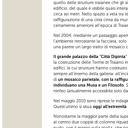
quello delle strutture traianee che gli 
edificio, del quale è visibile quasi inte
circa sei metri. Nello spazio a vela tra
raffigurazione di una città cinta da mura
certamente anteriore all’epoca di Traian
Nel 2004, mediante un passaggio apertosi
l’ambiente retrostante la facciata, solo
una parete un largo tratto di mosaico
Il grande palazzo della "Città Dipinta
la costruzione delle Terme di Traiano in
edifici, le cui strutture hanno costitui
sempre all'interno della galleria: all’inc
di
un mosaico parietale, con la raffigu
individuano una Musa e un Filosofo
. 
ninfeo (attualmente accessibile solo da 
Nel maggio 2010 sono riprese le indagin
Quest’ultimo si situa
oggi all’estremità 
Nonostante la maggior parte della superf
al centro due coppie di colonne riqu
nudo, con il manto sulla spalla, che po