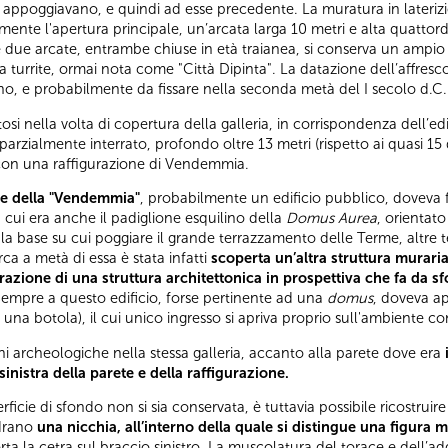
si appoggiavano, e quindi ad esse precedente. La muratura in laterizi
ramente l'apertura principale, un’arcata larga 10 metri e alta quattordi
 le due arcate, entrambe chiuse in età traianea, si conserva un ampio 
 turrite, ormai nota come "Città Dipinta". La datazione dell’affresco e
o, e probabilmente da fissare nella seconda metà del I secolo d.C. (
 nella volta di copertura della galleria, in corrispondenza dell’edif
 parzialmente interrato, profondo oltre 13 metri (rispetto ai quasi 15 
 con una raffigurazione di Vendemmia.
" e della "Vendemmia"
, probabilmente un edificio pubblico, doveva 
 cui era anche il padiglione esquilino della
Domus Aurea
, orientato
to la base su cui poggiare il grande terrazzamento delle Terme, altre
irca a metà di essa è stata infatti
scoperta un’altra struttura murari
razione di una struttura architettonica in prospettiva che fa da s
Sempre a questo edificio, forse pertinente ad una
domus
, doveva a
una botola), il cui unico ingresso si apriva proprio sull'ambiente co
i archeologiche nella stessa galleria, accanto alla parete dove era
sinistra della parete e della raffigurazione.
icie di sfondo non si sia conservata, è tuttavia possibile ricostruir
adrano
una nicchia,
all’interno della quale si distingue una figura m
rta la cetra sul braccio sinistro. La muscolatura del torace e dell’