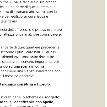
o costituiva la facciata di un grande
ci, e una parte di quella laterale, di
tratto di intonaco affrescato, con la
 dell'edificio su cui si trova è
età flavia).
icio dell’affresco, si è potuto esplorare
di altezza originaria), che conservava su
far parte di quel quartiere precedente
 secondo i punti cardinali. Di questi
 testimonianze sono state rinvenute
a
, su cui si conservano importanti resti
fondo ad una scena in cui si
ppartenere una stanza sotterranea con
n il mosaico parietale.
il mosaico con Musa e Filosofo
.
e in gran parte lo schema e il
soggetto
:
aschile, identificabile con Apollo
,
addome è resa con un raffinato