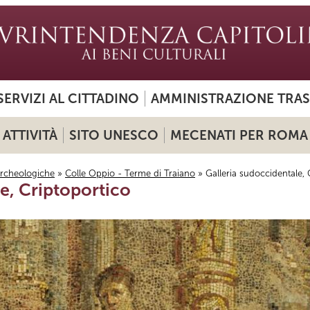
SERVIZI AL CITTADINO
AMMINISTRAZIONE TRA
ATTIVITÀ
SITO UNESCO
MECENATI PER ROMA
archeologiche
»
Colle Oppio - Terme di Traiano
» Galleria sudoccidentale, 
e, Criptoportico