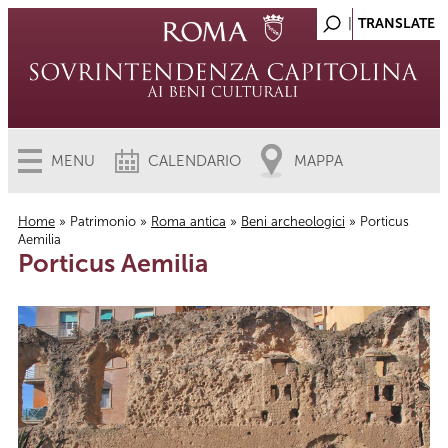
MENU
CALENDARIO
MAPPA
Home
»
Patrimonio
»
Roma antica
»
Beni archeologici
» Porticus
Aemilia
Tu sei qui
Porticus Aemilia