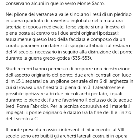
conservano alcuni in quello verso Monte Sacro.
Nel pilone del versante a valle si notano i resti di un piedritto
in opera quadrata di travertino inglobato nella muratura
laterizia di epoca medievale, forse stipite si una finestra di
piena posta al centro tra i due archi originari ipotizzati;
attualmente questo lato della facciata è composto da un
curato paramento in laterizi di spoglio attribuibili al restauro
del VI secolo, necessario in seguito alla distruzione del ponte
durante la guerra greco-gotica (535-553).
Studi recenti hanno permesso di proporre una ricostruzione
dell’aspetto originario del ponte: due archi centrali con luce
di m 15,1 separati da un pilone centrale di m 6 di larghezza in
cui si trovava una finestra di piena di m 3. Lateralmente è
possibile ipotizzare altri due piccoli archi per lato, i quali
durante le piene del fiume favorivano il deflusso delle acque
(vedi Ponte Fabricio). Per la tecnica costruttiva ed i materiali
impiegati il ponte originario è datato tra la fine del II e l’inizio
del I secolo a.C.
Il ponte presenta massicci interventi di rifacimento: al VIII
secolo sono attribuibili gli archetti laterali costruiti in opera