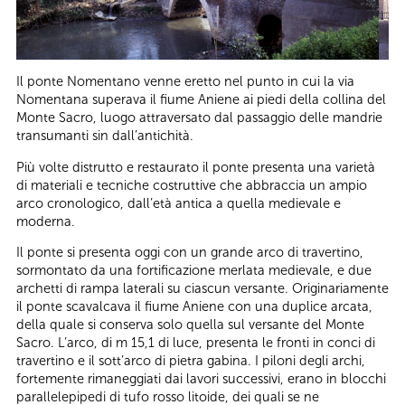
Il ponte Nomentano venne eretto nel punto in cui la via
Nomentana superava il fiume Aniene ai piedi della collina del
Monte Sacro, luogo attraversato dal passaggio delle mandrie
transumanti sin dall’antichità.
Più volte distrutto e restaurato il ponte presenta una varietà
di materiali e tecniche costruttive che abbraccia un ampio
arco cronologico, dall’età antica a quella medievale e
moderna.
Il ponte si presenta oggi con un grande arco di travertino,
sormontato da una fortificazione merlata medievale, e due
archetti di rampa laterali su ciascun versante. Originariamente
il ponte scavalcava il fiume Aniene con una duplice arcata,
della quale si conserva solo quella sul versante del Monte
Sacro. L’arco, di m 15,1 di luce, presenta le fronti in conci di
travertino e il sott’arco di pietra gabina. I piloni degli archi,
fortemente rimaneggiati dai lavori successivi, erano in blocchi
parallelepipedi di tufo rosso litoide, dei quali se ne