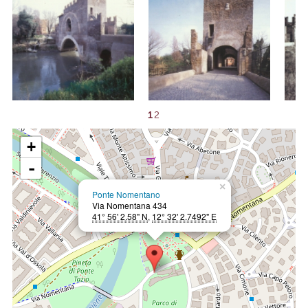
1
2
+
-
×
Ponte Nomentano
Via Nomentana 434
41° 56' 2.58" N
,
12° 32' 2.7492" E