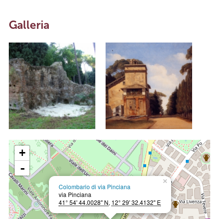
Galleria
+
-
×
Colombario di via Pinciana
via Pinciana
41° 54' 44.0028" N
,
12° 29' 32.4132" E