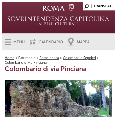
MENU
CALENDARIO
MAPPA
Home
»
Patrimonio
»
Roma antica
»
Colombari e Sepolcri
»
Colombario di via Pinciana
Tu sei qui
Colombario di via Pinciana