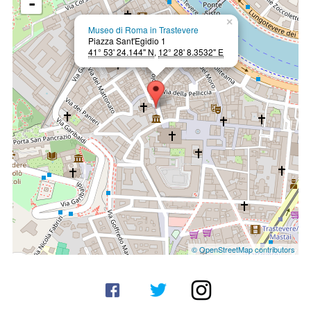
-
×
Museo di Roma in Trastevere
Piazza Sant'Egidio 1
41° 53' 24.144" N
,
12° 28' 8.3532" E
© OpenStreetMap contributors