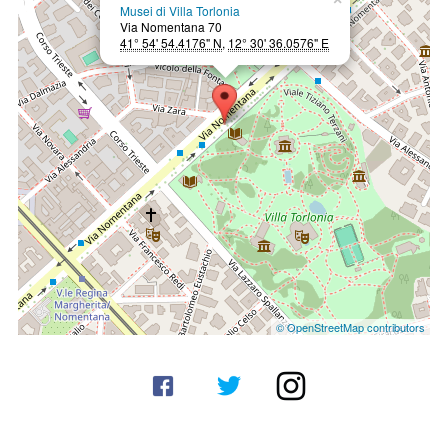
Musei di Villa Torlonia
Via Nomentana 70
41° 54' 54.4176" N
,
12° 30' 36.0576" E
© OpenStreetMap contributors