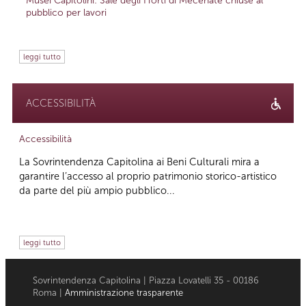
Musei Capitolini: Sale degli Horti di Mecenate chiuse al
pubblico per lavori
leggi tutto
ACCESSIBILITÀ
Accessibilità
La Sovrintendenza Capitolina ai Beni Culturali mira a
garantire l’accesso al proprio patrimonio storico-artistico
da parte del più ampio pubblico...
leggi tutto
Sovrintendenza Capitolina | Piazza Lovatelli 35 - 00186
Roma |
Amministrazione trasparente