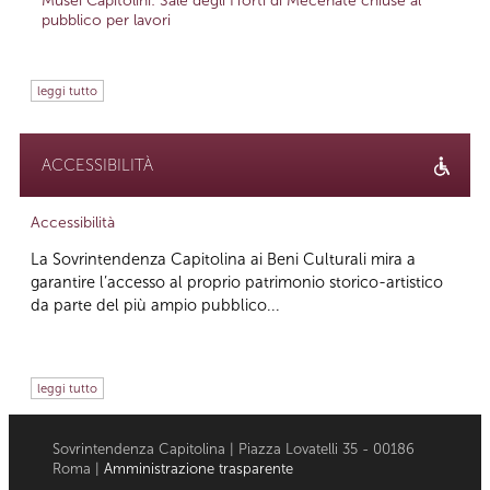
Musei Capitolini: Sale degli Horti di Mecenate chiuse al
pubblico per lavori
leggi tutto
ACCESSIBILITÀ
Accessibilità
La Sovrintendenza Capitolina ai Beni Culturali mira a
garantire l’accesso al proprio patrimonio storico-artistico
da parte del più ampio pubblico...
leggi tutto
Sovrintendenza Capitolina | Piazza Lovatelli 35 - 00186
Roma |
Amministrazione trasparente