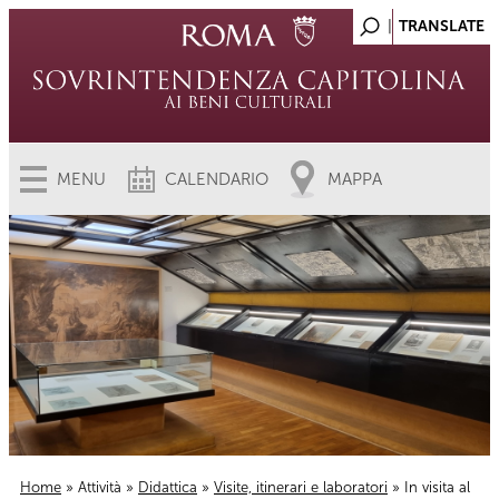
MENU
CALENDARIO
MAPPA
Home
»
Attività
»
Didattica
»
Visite, itinerari e laboratori
» In visita al