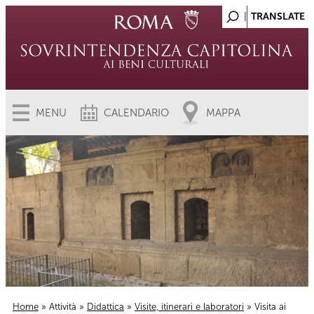
MENU
CALENDARIO
MAPPA
Home
»
Attività
»
Didattica
»
Visite, itinerari e laboratori
» Visita ai