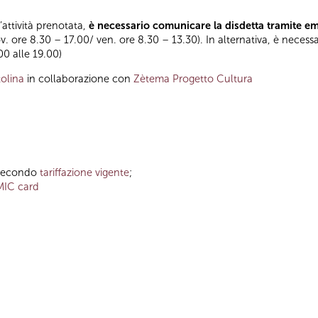
l’attività prenotata,
è necessario comunicare la disdetta tramite e
ov. ore 8.30 – 17.00/ ven. ore 8.30 – 13.30). In alternativa, è necess
.00 alle 19.00)
olina
in collaborazione con
Zètema Progetto Cultura
o secondo
tariffazione vigente
;
MIC card