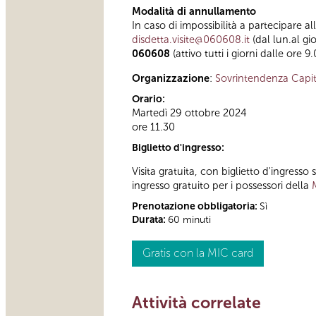
Modalità di annullamento
In caso di impossibilità a partecipare al
disdetta.visite@060608.it
(dal lun.al gi
060608
(attivo tutti i giorni dalle ore 9
Organizzazione
:
Sovrintendenza Capit
Orario:
Martedì 29 ottobre 2024
ore 11.30
Biglietto d'ingresso:
Visita gratuita, con biglietto d'ingress
ingresso gratuito per i possessori della
Prenotazione obbligatoria:
Sì
Durata:
60 minuti
Gratis con la MIC card
Attività correlate