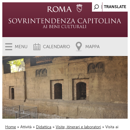
MENU
CALENDARIO
MAPPA
Home
»
Attività
»
Didattica
»
Visite, itinerari e laboratori
» Visita ai