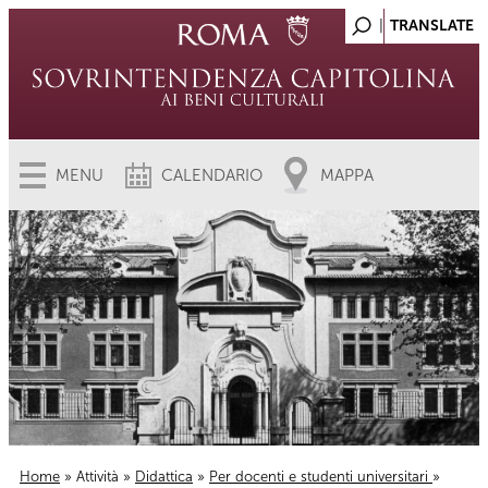
MENU
CALENDARIO
MAPPA
Home
»
Attività
»
Didattica
»
Per docenti e studenti universitari
»