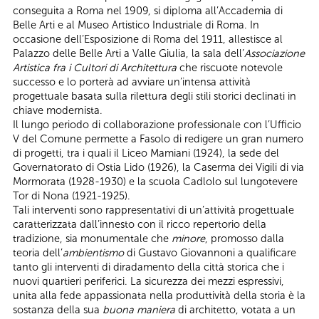
conseguita a Roma nel 1909, si diploma all’Accademia di
Belle Arti e al Museo Artistico Industriale di Roma. In
occasione dell’Esposizione di Roma del 1911, allestisce al
Palazzo delle Belle Arti a Valle Giulia, la sala dell’
Associazione
Artistica fra i Cultori di Architettura
che riscuote notevole
successo e lo porterà ad avviare un’intensa attività
progettuale basata sulla rilettura degli stili storici declinati in
chiave modernista.
Il lungo periodo di collaborazione professionale con l’Ufficio
V del Comune permette a Fasolo di redigere un gran numero
di progetti, tra i quali il Liceo Mamiani (1924), la sede del
Governatorato di Ostia Lido (1926), la Caserma dei Vigili di via
Mormorata (1928-1930) e la scuola Cadlolo sul lungotevere
Tor di Nona (1921-1925).
Tali interventi sono rappresentativi di un’attività progettuale
caratterizzata dall’innesto con il ricco repertorio della
tradizione, sia monumentale che
minore
, promosso dalla
teoria dell’
ambientismo
di Gustavo Giovannoni a qualificare
tanto gli interventi di diradamento della città storica che i
nuovi quartieri periferici. La sicurezza dei mezzi espressivi,
unita alla fede appassionata nella produttività della storia è la
sostanza della sua
buona maniera
di architetto, votata a un