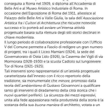
conseguita a Roma nel 1909, si diploma all’Accademia di
Belle Arti e al Museo Artistico Industriale di Roma. In
occasione dell’Esposizione di Roma del 1911, allestisce al
Palazzo delle Belle Arti a Valle Giulia, la sala dell’
Associazione
Artistica fra i Cultori di Architettura
che riscuote notevole
successo e lo porterà ad avviare un’intensa attività
progettuale basata sulla rilettura degli stili storici declinati in
chiave modernista.
Il lungo periodo di collaborazione professionale con l’Ufficio
V del Comune permette a Fasolo di redigere un gran numero
di progetti, tra i quali il Liceo Mamiani (1924), la sede del
Governatorato di Ostia Lido (1926), la Caserma dei Vigili di via
Mormorata (1928-1930) e la scuola Cadlolo sul lungotevere
Tor di Nona (1921-1925).
Tali interventi sono rappresentativi di un’attività progettuale
caratterizzata dall’innesto con il ricco repertorio della
tradizione, sia monumentale che
minore
, promosso dalla
teoria dell’
ambientismo
di Gustavo Giovannoni a qualificare
tanto gli interventi di diradamento della città storica che i
nuovi quartieri periferici. La sicurezza dei mezzi espressivi,
unita alla fede appassionata nella produttività della storia è la
sostanza della sua
buona maniera
di architetto, votata a un