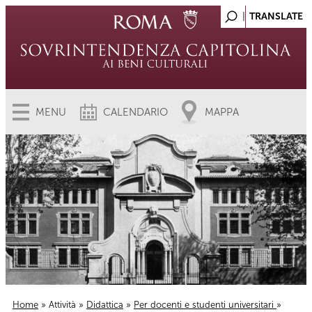
MENU
CALENDARIO
MAPPA
Home
»
Attività
»
Didattica
»
Per docenti e studenti universitari
»