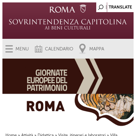
MENU
CALENDARIO
MAPPA
Home
»
Attività
»
Didattica
»
Visite, itinerari e laboratori
» Villa