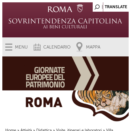
MENU
CALENDARIO
MAPPA
Home
»
Attività
»
Didattica
»
Visite, itinerari e laboratori
» Villa