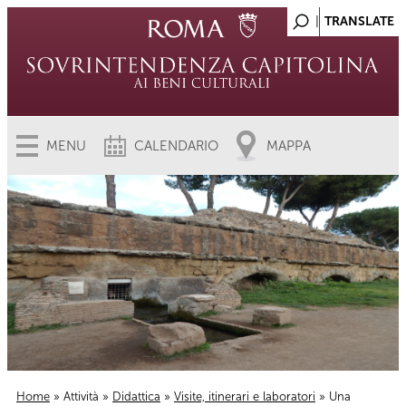
MENU
CALENDARIO
MAPPA
Home
»
Attività
»
Didattica
»
Visite, itinerari e laboratori
» Una