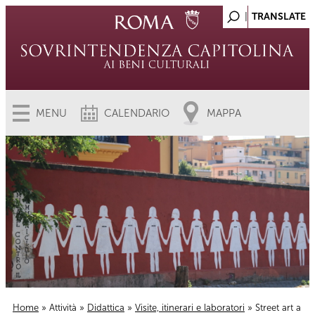
MENU
CALENDARIO
MAPPA
Home
»
Attività
»
Didattica
»
Visite, itinerari e laboratori
» Street art a