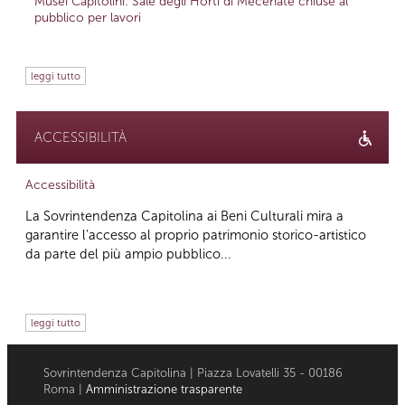
Musei Capitolini: Sale degli Horti di Mecenate chiuse al
pubblico per lavori
leggi tutto
ACCESSIBILITÀ
Accessibilità
La Sovrintendenza Capitolina ai Beni Culturali mira a
garantire l’accesso al proprio patrimonio storico-artistico
da parte del più ampio pubblico...
leggi tutto
Sovrintendenza Capitolina | Piazza Lovatelli 35 - 00186
Roma |
Amministrazione trasparente