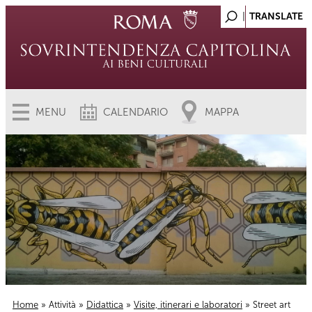
MENU
CALENDARIO
MAPPA
Home
»
Attività
»
Didattica
»
Visite, itinerari e laboratori
» Street art