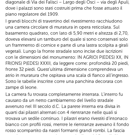
diagonale di Via dei Falisci – Largo degli Osci – via degli Apuli,
dove i palazzi sono stati costruiti prima che fosse attuato il
piano regolatore del 1909.
I grandi blocchi di travertino del rivestimento racchiudono
una camera circolare di muratura in opera reticolata. Sul
basamento quadrato, con lato di 5,90 metri e altezza di 2,70,
doveva elevarsi un tamburo del quale si sono conservati solo
un frammento di cornice e parte di una lastra scolpita a girali
vegetali. Lungo la fronte stradale sono incise due iscrizioni
con le dimensioni del monumento: IN AGR(O) P(EDES) XX, IN
FR(ONS) P(EDES) XXXII, da leggere come: profondità 20 piedi,
fronte 32 piedi. Quest’ultima dimensione comprendeva un
atrio in muratura che ospitava una scala di fianco all’ingresso.
Sotto le tabelle inscritte corre una panchina decorata con
zampe di leone.
La camera fu trovata completamente interrata. L’interro fu
causato da un netto cambiamento del livello stradale
avvenuto nel III secolo d.C. La parete interna era divisa in
quarti dai pilastri alternati con 4 rientranze nelle quali si
trovava un sedile continuo. I pilastri erano rivestiti d’intonaco
bianco con profili rossi, mentre le rientranze avevano il fondo
rosso scompartito da nastri formanti grandi rombi. La fascia