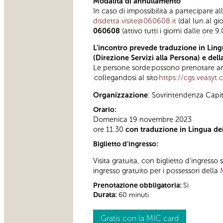
Modalità di annullamento
In caso di impossibilità a partecipare al
disdetta.visite@060608.it
(dal lun.al gi
060608
(attivo tutti i giorni dalle ore 9
L'incontro prevede traduzione in Lingu
(Direzione Servizi alla Persona) e del
Le persone sorde possono prenotare anc
collegandosi al sito
https://cgs.veasyt
Organizzazione
: Sovrintendenza Capi
Orario:
Domenica 19 novembre 2023
ore 11.30
con traduzione in Lingua dei 
Biglietto d'ingresso:
Visita gratuita, con biglietto d'ingress
ingresso gratuito per i possessori della
Prenotazione obbligatoria:
Sì
Durata:
60 minuti
Gratis con la MIC card