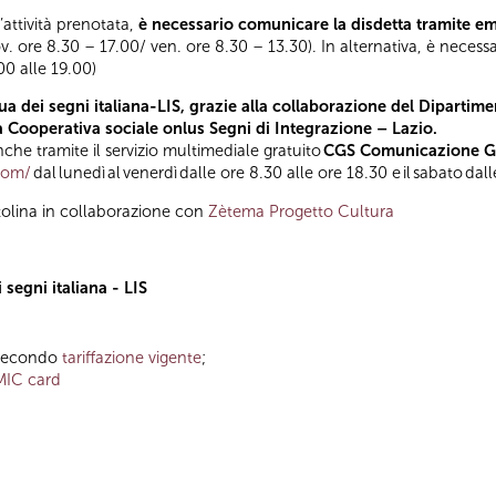
l’attività prenotata,
è necessario comunicare la disdetta tramite e
ov. ore 8.30 – 17.00/ ven. ore 8.30 – 13.30). In alternativa, è necess
.00 alle 19.00)
a dei segni italiana-LIS, grazie alla collaborazione del Dipartimen
la Cooperativa sociale onlus Segni di Integrazione – Lazio.
he tramite il servizio multimediale gratuito
CGS Comunicazione Glo
.com/
dal lunedì al venerdì dalle ore 8.30 alle ore 18.30 e il sabato dal
tolina in collaborazione con
Zètema Progetto Cultura
segni italiana - LIS
o secondo
tariffazione vigente
;
MIC card