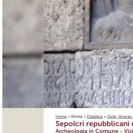
Home
»
Attività
»
Didattica
»
Visite, itinerar
Sepolcri repubblicani di
Tu sei qui
Archeologia in Comune - Visi