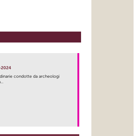
-2024
rdinarie condotte da archeologi
..
link