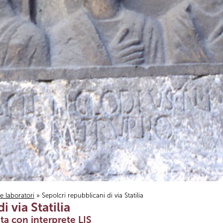
i e laboratori
» Sepolcri repubblicani di via Statilia
 via Statilia
ta con interprete LIS