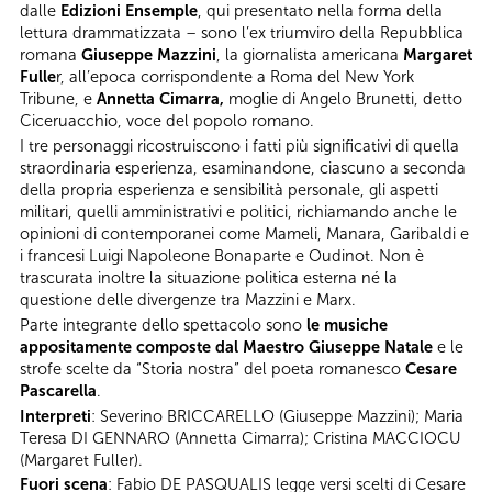
dalle
Edizioni Ensemple
, qui presentato nella forma della
lettura drammatizzata – sono l’ex triumviro della Repubblica
romana
Giuseppe Mazzini
, la giornalista americana
Margaret
Fulle
r, all’epoca corrispondente a Roma del New York
Tribune, e
Annetta Cimarra,
moglie di Angelo Brunetti, detto
Ciceruacchio, voce del popolo romano.
I tre personaggi ricostruiscono i fatti più significativi di quella
straordinaria esperienza, esaminandone, ciascuno a seconda
della propria esperienza e sensibilità personale, gli aspetti
militari, quelli amministrativi e politici, richiamando anche le
opinioni di contemporanei come Mameli, Manara, Garibaldi e
i francesi Luigi Napoleone Bonaparte e Oudinot. Non è
trascurata inoltre la situazione politica esterna né la
questione delle divergenze tra Mazzini e Marx.
Parte integrante dello spettacolo sono
le musiche
appositamente composte dal Maestro Giuseppe Natale
e le
strofe scelte da “Storia nostra” del poeta romanesco
Cesare
Pascarella
.
Interpreti
: Severino BRICCARELLO (Giuseppe Mazzini); Maria
Teresa DI GENNARO (Annetta Cimarra); Cristina MACCIOCU
(Margaret Fuller).
Fuori scena
: Fabio DE PASQUALIS legge versi scelti di Cesare