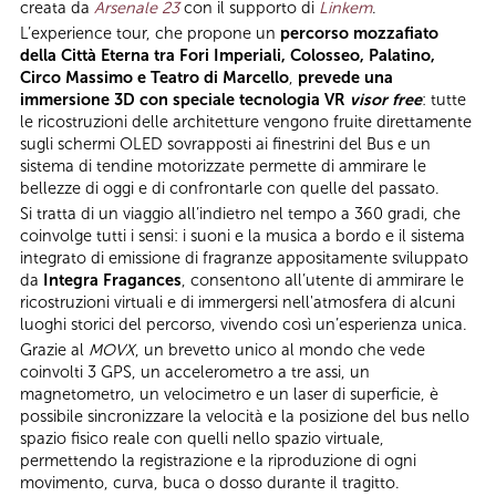
creata da
Arsenale 23
con il supporto di
Linkem
.
L’experience tour, che propone un
percorso mozzafiato
della Città Eterna tra Fori Imperiali, Colosseo, Palatino,
Circo Massimo e Teatro di Marcello
,
prevede una
immersione 3D con speciale tecnologia VR
visor free
: tutte
le ricostruzioni delle architetture vengono fruite direttamente
sugli schermi OLED sovrapposti ai finestrini del Bus e un
sistema di tendine motorizzate permette di ammirare le
bellezze di oggi e di confrontarle con quelle del passato.
Si tratta di un viaggio all’indietro nel tempo a 360 gradi, che
coinvolge tutti i sensi: i suoni e la musica a bordo e il sistema
integrato di emissione di fragranze appositamente sviluppato
da
Integra Fragances
, consentono all’utente di ammirare le
ricostruzioni virtuali e di immergersi nell'atmosfera di alcuni
luoghi storici del percorso, vivendo così un’esperienza unica.
Grazie al
MOVX
, un brevetto unico al mondo che vede
coinvolti 3 GPS, un accelerometro a tre assi, un
magnetometro, un velocimetro e un laser di superficie, è
possibile sincronizzare la velocità e la posizione del bus nello
spazio fisico reale con quelli nello spazio virtuale,
permettendo la registrazione e la riproduzione di ogni
movimento, curva, buca o dosso durante il tragitto.