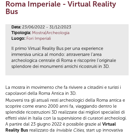
Roma Imperiale - Virtual Reality
Tu sei qui
Bus
Data:
23/06/2022 - 31/12/2023
Tipologia:
Mostra|Archeologia
Luogo:
Fori Imperiali
Il primo Virtual Reality Bus per una experience
immersiva unica al mondo: attraversare l'area
archeologica centrale di Roma e riscoprire l’originale
splendore dei monumenti antichi ricostruiti in 3D.
La mostra in movimento che fa rivivere a cittadini e turisti i
capolavori della Roma Antica in 3D.
Muoversi tra gli attuali resti archeologici della Roma antica e
scoprire come erano 2000 anni fa, viaggiando dentro le
splendide ricostruzioni 3D realizzate dai migliori specialisti di
effetti visivi in Italia con la supervisione di curatori archeologi.
A partire dal 23 giugno 2022 è possibile grazie al
Virtual
Reality Bus
realizzato da
Invisible Cities
, start up innovativa